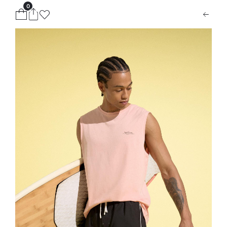
0
ion