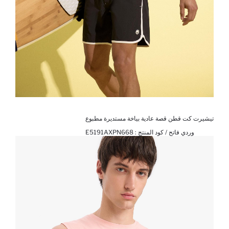
تيشيرت كت قطن قصة عادية بياخة مستديرة مطبوع
وردي فاتح / كود المنتج :
E5191AXPN668