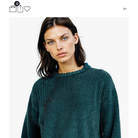
0
ion