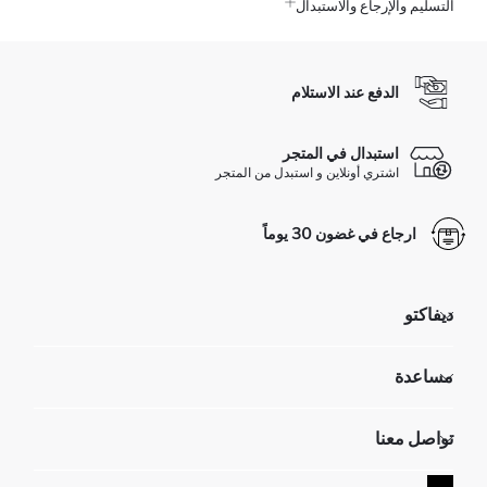
التسليم والإرجاع والاستبدال
الدفع عند الاستلام
استبدال في المتجر
اشتري أونلاين و استبدل من المتجر
ارجاع في غضون 30 يوماً
ديفاكتو
مؤسسي
مساعدة
تعرف علينا
الموارد البشرية
أسئلة تم تكرارها مؤخراً
تواصل معنا
GIFT CLUB
عمليات الارجاع و الاستبدال السهلة
تتبع الشحنة
نموذج الاتصال