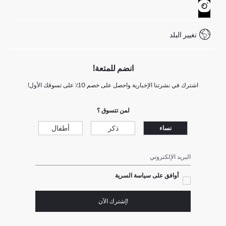
كيف يمكنك التسوق في ديفاكتو ؟
خدمة العملاء
WhatsApp +90 850 811 7300
تغيير البلد
انضم للمتعة!
اشترك في نشرتنا الإخبارية واحصل على خصم 10٪ على تسوقك الأول!
لمن تتسوق ؟
ذكر
أطفال
نساء
البريد الإلكتروني
أوافق على سياسة السرية
!إشترك الآن