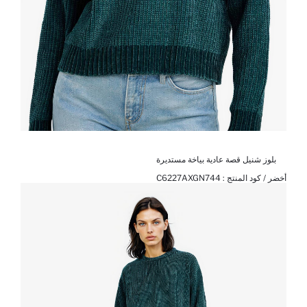
بلوز شنيل قصة عادية بياخة مستديرة
أخضر / كود المنتج :
C6227AXGN744