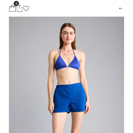
0
ion