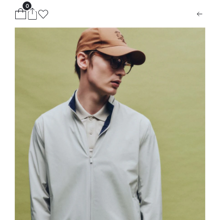
0
ion