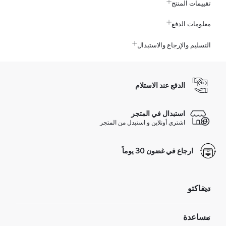
تقييمات المنتج
معلومات الدفع
التسليم والإرجاع والاستبدال
الدفع عند الاستلام
استبدال في المتجر
اشتري أونلاين و استبدل من المتجر
ارجاع في غضون 30 يوماً
ديفاكتو
مؤسسي
مساعدة
تعرف علينا