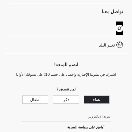
الموارد البشرية
أسئلة تم تكرارها مؤخراً
تواصل معنا
GIFT CLUB
عمليات الارجاع و الاستبدال السهلة
تتبع الشحنة
نموذج الاتصال
كيف يمكنك التسوق في ديفاكتو ؟
خدمة العملاء
WhatsApp +90 850 811 7300
تغيير البلد
انضم للمتعة!
اشترك في نشرتنا الإخبارية واحصل على خصم 10٪ على تسوقك الأول!
لمن تتسوق ؟
ذكر
أطفال
نساء
البريد الإلكتروني
أوافق على سياسة السرية