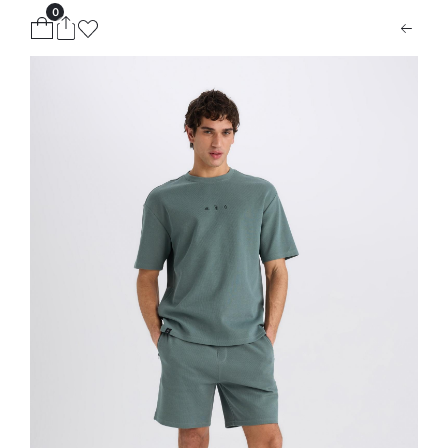
0
ion