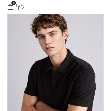
0
ion