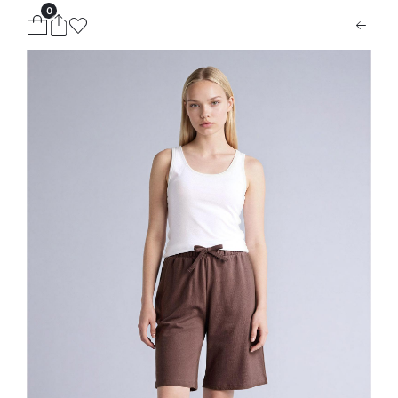
0
ion