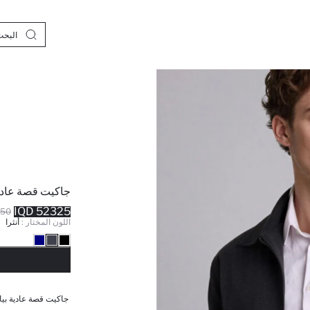
جاكيت قصة عادية
52325 IQD
 IQD
اللون المختار :
أنثرا
نف
جاكيت قصة عادية بيا