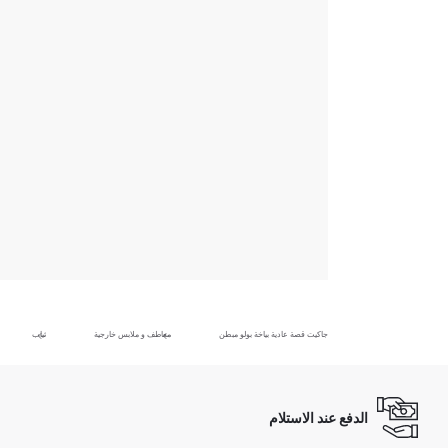
جاكيت قصة عادية بياخة بولو مبطن
معاطف و ملابس خارجية
ثياب
الدفع عند الاستلام