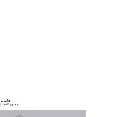
قياسات الموديل /84/101
محتوى القماش : إيلاستان 5%,