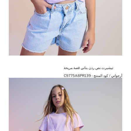
تيشيرت نص ردن بناتي قصة مريحة
أرجواني / كود المنتج :
C9775A8PR139