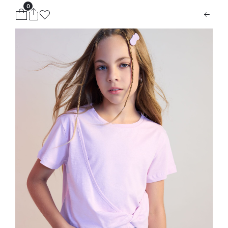
0
ion