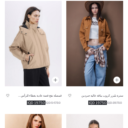
سترة بليزر كروب بياقة عالية جبردين
قمصلة نفخ قصة عادية بغطاء للرأس مقاوم للماء
19750 IQD
19750 IQD
39750 IQD
54750 IQD