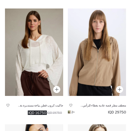
معطف مطر قصة عادية بغطاء للرأس مقاوم للماء
جاكيت كروب قطن بياخة مستديرة بغطاء للرأس
29750 IQD
+2
16750 IQD
19750 IQD