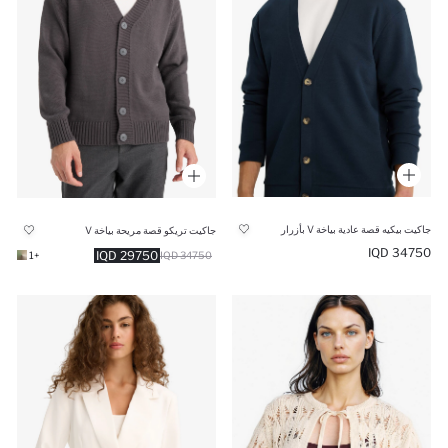
جاكيت بيكيه قصة عادية بياخة V بأزرار
جاكيت تريكو قصة مريحة بياخة V
34750 IQD
29750 IQD
+1
34750 IQD