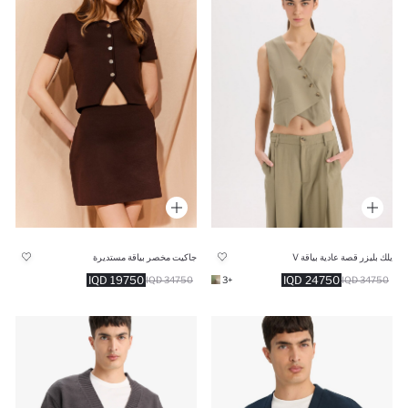
يلك بليزر قصة عادية بياقة V
جاكيت مخصر بياقة مستديرة
19750 IQD
24750 IQD
34750 IQD
+3
34750 IQD