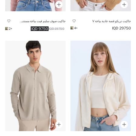
جاكيت صوف سليم فيت بياخة مستديرة
جاكيت تريكو قصة عادية بياخة V
29750 IQD
+4
9750 IQD
+2
19750 IQD