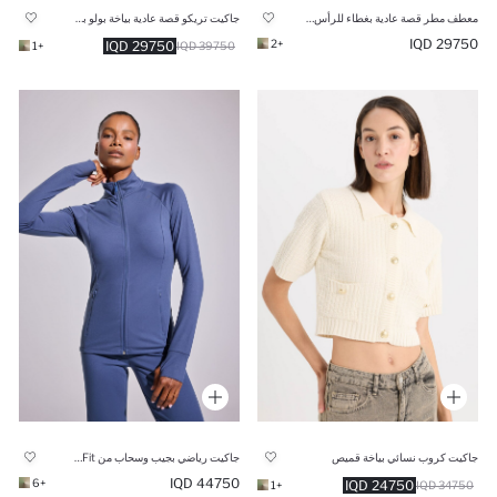
معطف مطر قصة عادية بغطاء للرأس مقاوم للماء
جاكيت تريكو قصة عادية بياخة بولو بجيب
29750 IQD
+2
29750 IQD
+1
39750 IQD
جاكيت كروب نسائي بياخة قميص
جاكيت رياضي بجيب وسحاب من DeFactoFit
44750 IQD
+6
24750 IQD
+1
34750 IQD