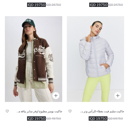
19750 IQD
19750 IQD
29750 IQD
34750 IQD
جاكيت سليم فيت بغطاء للرأس وتر برووف
جاكيت بومبر مطبوع اوفر سايز بياقة مستديرة مفصل بجيب
19750 IQD
19750 IQD
49750 IQD
69750 IQD