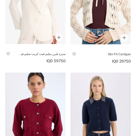
سترة بليزر سليم فيت كريب سليم فيت مخصر
Slim Fit Cardigan
59750 IQD
29750 IQD