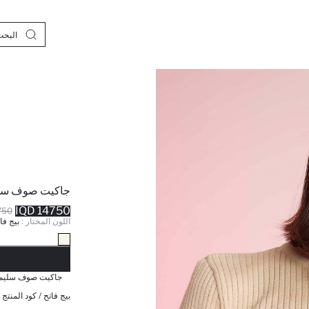
جاكيت صوف سليم
14750 IQD
0 IQD
اللون المختار :
بيج فا
نف
جاكيت صوف سليم ف
بيج فاتح / كود المنتج 