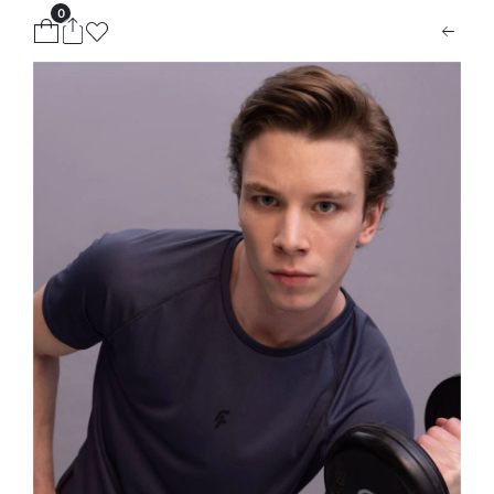
0
ion