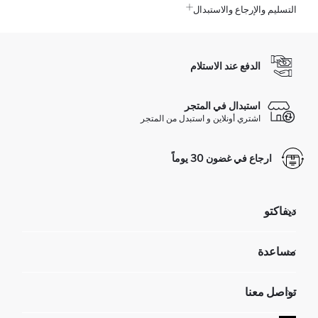
التسليم والإرجاع والاستبدال
الدفع عند الاستلام
استبدال في المتجر
اشتري أونلاين و استبدل من المتجر
ارجاع في غضون 30 يوماً
ديفاكتو
مؤسسي
مساعدة
تعرف علينا
الموارد البشرية
أسئلة تم تكرارها مؤخراً
تواصل معنا
GIFT CLUB
عمليات الارجاع و الاستبدال السهلة
تتبع الشحنة