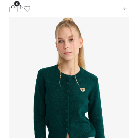
0
ion