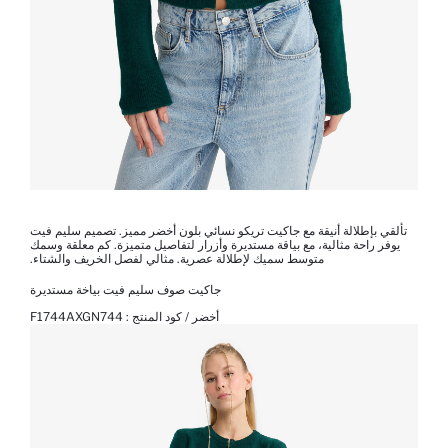
تألقي بإطلالة أنيقة مع جاكيت تريكو نسائي بلون أخضر مميز. تصميم سليم فيت
يوفر راحة مثالية، مع بياقة مستديرة وأزرار لتفاصيل متميزة. كم معلقة وسمك
متوسط ​​سميك لإطلالة عصرية. مثالي لفصل الخريف والشتاء.
جاكيت صوف سليم فيت بياخة مستديرة
أخضر / كود المنتج :
F1744AXGN744