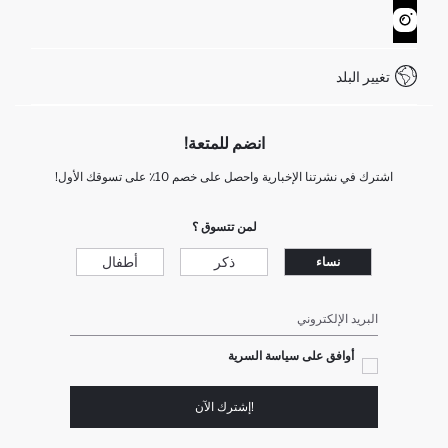
نموذج الاتصال
كيف يمكنك التسوق في ديفاكتو ؟
خدمة العملاء
WhatsApp +90 850 811 7300
تغيير البلد
انضم للمتعة!
اشترك في نشرتنا الإخبارية واحصل على خصم 10٪ على تسوقك الأول!
لمن تتسوق ؟
ذكر
أطفال
نساء
البريد الإلكتروني
أوافق على سياسة السرية
!إشترك الآن