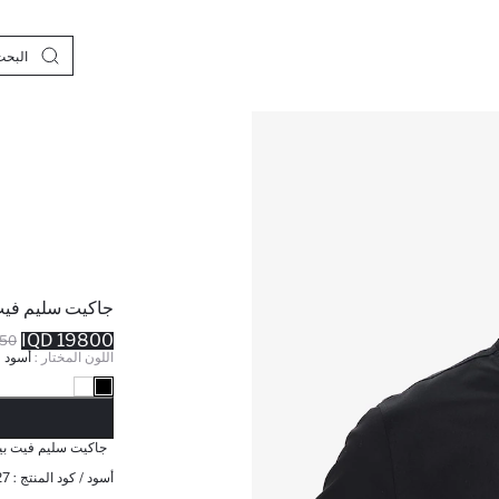
جاكيت سليم فيت
19800 IQD
 IQD
اللون المختار :
أسود
نف
جاكيت سليم فيت بيا
أسود / كود المنتج :
27