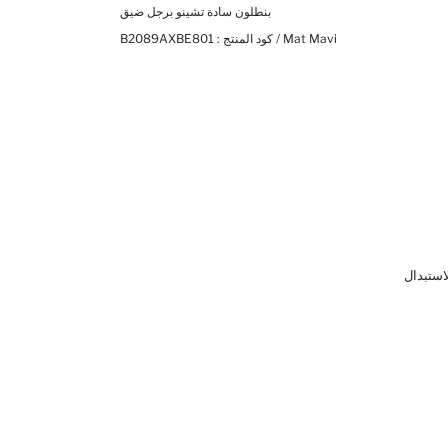
بنطلون سادة تشينو برجل ضيق
Mat Mavi / كود المنتج :
B2089AXBE801
لاستبدال