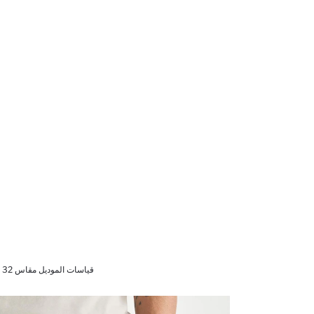
قياسات الموديل مقاس 32 - الطول 30 Beden - 1,89cm - 100/81/97