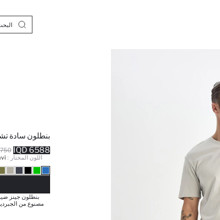
بنطلون سادة تش
6588 IQD
50 IQD
اللون المختار :
vi
نف
مصنوع من الجبردين