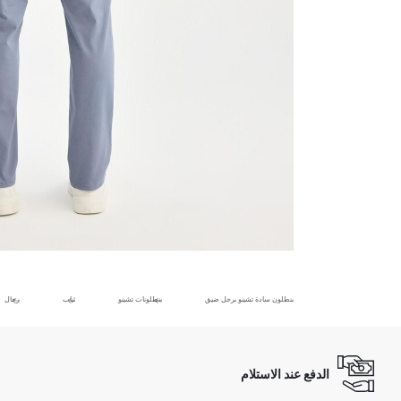
بنطلون سادة تشينو برجل ضيق
بنطلونات تشينو
ثياب
رجال
الدفع عند الاستلام