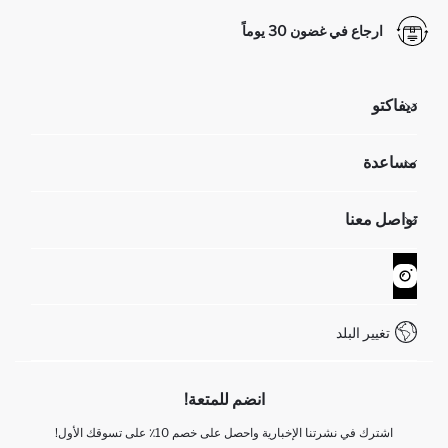
ارجاع في غضون 30 يوماً
ديفاكتو
مؤسسي
مساعدة
تعرف علينا
الموارد البشرية
أسئلة تم تكرارها مؤخراً
تواصل معنا
GIFT CLUB
عمليات الارجاع و الاستبدال السهلة
تتبع الشحنة
نموذج الاتصال
كيف يمكنك التسوق في ديفاكتو ؟
خدمة العملاء
WhatsApp +90 850 811 7300
تغيير البلد
انضم للمتعة!
اشترك في نشرتنا الإخبارية واحصل على خصم 10٪ على تسوقك الأول!