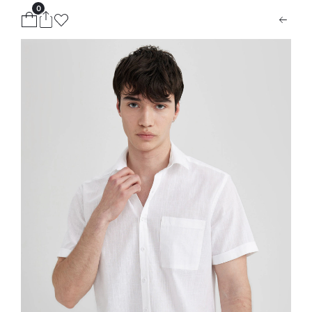
0
ion