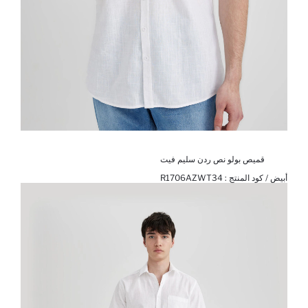
قميص بولو نص ردن سليم فيت
أبيض / كود المنتج :
R1706AZWT34