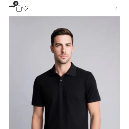
0
ion