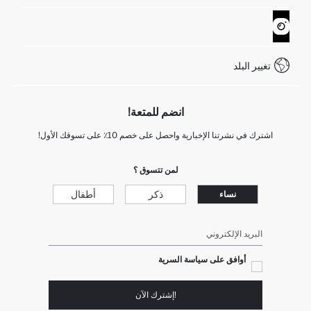
تتبع الشحنة
نموذج الاتصال
كيف يمكنك التسوق في ديفاكتو ؟
خدمة العملاء
WhatsApp +90 850 811 7300
تغيير البلد
انضم للمتعة!
اشترك في نشرتنا الإخبارية واحصل على خصم 10٪ على تسوقك الأول!
لمن تتسوق ؟
ذكر
أطفال
نساء
البريد الإلكتروني
أوافق على سياسة السرية
!إشترك الآن