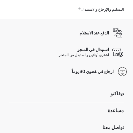
التسليم والإرجاع والاستبدال
الدفع عند الاستلام
استبدال في المتجر
اشتري أونلاين و استبدل من المتجر
ارجاع في غضون 30 يوماً
ديفاكتو
مؤسسي
مساعدة
تعرف علينا
الموارد البشرية
أسئلة تم تكرارها مؤخراً
تواصل معنا
GIFT CLUB
عمليات الارجاع و الاستبدال السهلة