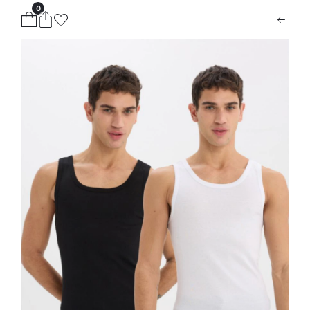
0
ion