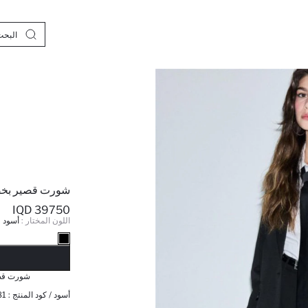
شورت قصير بخص
39750 IQD
اللون المختار :
أسود
نف
شورت قص
أسود / كود المنتج :
81