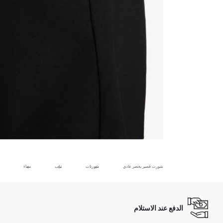
شورت قصير بخصر عادي
شورتات
ثياب
نساء
الدفع عند الاستلام