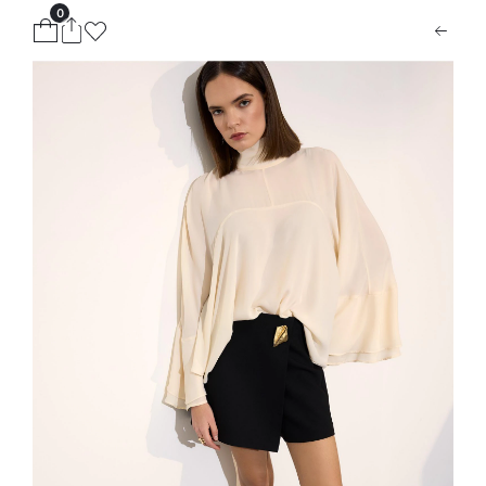
0
ion