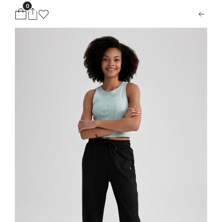
0
ion