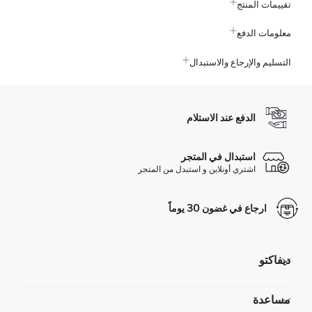
تقييمات المنتج
معلومات الدفع
التسليم والإرجاع والاستبدال
الدفع عند الاستلام
استبدال في المتجر
اشتري أونلاين و استبدل من المتجر
ارجاع في غضون 30 يوماً
ديفاكتو
مؤسسي
مساعدة
تعرف علينا