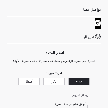
الموارد البشرية
أسئلة تم تكرارها مؤخراً
تواصل معنا
GIFT CLUB
عمليات الارجاع و الاستبدال السهلة
تتبع الشحنة
نموذج الاتصال
كيف يمكنك التسوق في ديفاكتو ؟
خدمة العملاء
WhatsApp +90 850 811 7300
تغيير البلد
انضم للمتعة!
اشترك في نشرتنا الإخبارية واحصل على خصم 10٪ على تسوقك الأول!
لمن تتسوق ؟
ذكر
أطفال
نساء
البريد الإلكتروني
أوافق على سياسة السرية