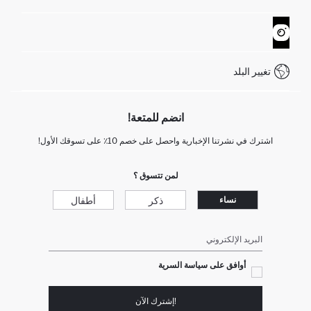
تتبع الشحنة
نموذج الاتصال
كيف يمكنك التسوق في ديفاكتو ؟
خدمة العملاء
WhatsApp +90 850 811 7300
تغيير البلد
انضم للمتعة!
اشترك في نشرتنا الإخبارية واحصل على خصم 10٪ على تسوقك الأول!
لمن تتسوق ؟
ذكر
أطفال
نساء
البريد الإلكتروني
أوافق على سياسة السرية
!إشترك الآن