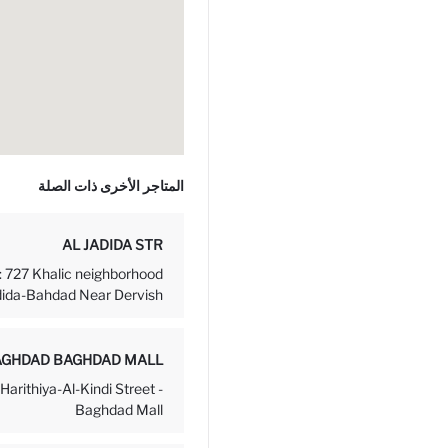
المتاجر الأخرى ذات الصلة
AL JADIDA STR
: 727 Khalic neighborhood
ida-Bahdad Near Dervish...
GHDAD BAGHDAD MALL
Harithiya-Al-Kindi Street -
Baghdad Mall