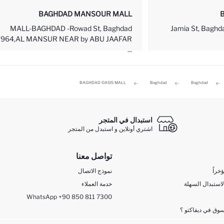
BAGHDAD MANSOUR MALL
MALL-BAGHDAD -Rowad St, Baghdad
Jamia St, Baghd
964,AL MANSUR NEAR by ABU JAAFAR
...
BAGHDAD OASIS MALL
Baghdad
Baghdad
استبدال في المتجر
اشتري أونلاين و استبدل من المتجر
تواصل معنا
خراً
نموذج الاتصال
لاستبدال السهلة
خدمة العملاء
WhatsApp +90 850 811 7300
وق في ديفاكتو ؟