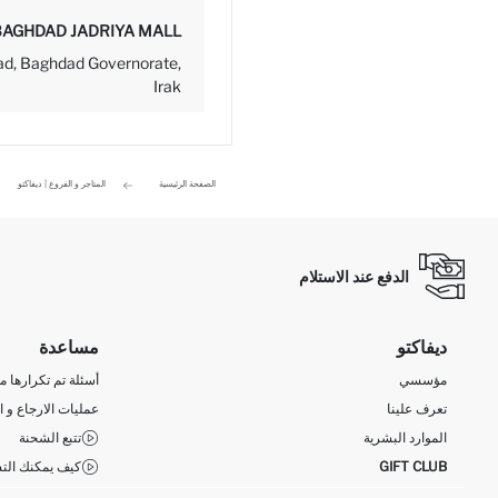
BAGHDAD JADRIYA MALL
ad, Baghdad Governorate,
Irak
الصفحة الرئيسية
المتاجر و الفروع | ديفاكتو
الدفع عند الاستلام
ديفاكتو
مساعدة
مؤسسي
أسئلة تم تكرارها مؤ
تعرف علينا
عمليات الارجاع و ا
الموارد البشرية
تتبع الشحنة
GIFT CLUB
كيف يمكنك التس