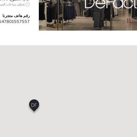
تختلف ساعات العم
رقم هاتف متجرنا
647801557557