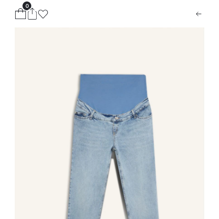
0
ion