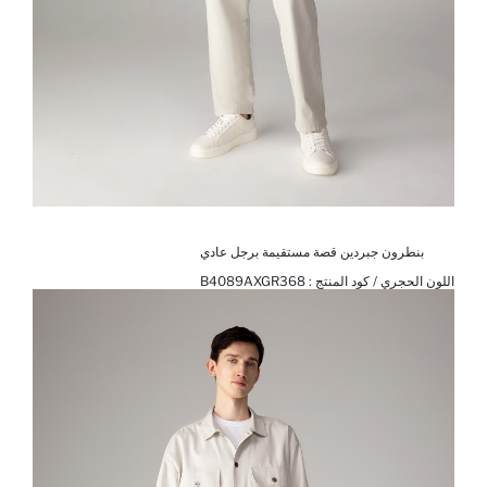
بنطرون جبردين قصة مستقيمة برجل عادي
اللون الحجري / كود المنتج :
B4089AXGR368