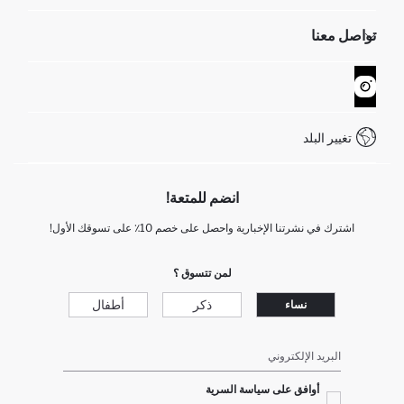
الموارد البشرية
أسئلة تم تكرارها مؤخراً
تواصل معنا
GIFT CLUB
عمليات الارجاع و الاستبدال السهلة
تتبع الشحنة
نموذج الاتصال
كيف يمكنك التسوق في ديفاكتو ؟
خدمة العملاء
WhatsApp +90 850 811 7300
تغيير البلد
انضم للمتعة!
اشترك في نشرتنا الإخبارية واحصل على خصم 10٪ على تسوقك الأول!
لمن تتسوق ؟
ذكر
أطفال
نساء
البريد الإلكتروني
أوافق على سياسة السرية