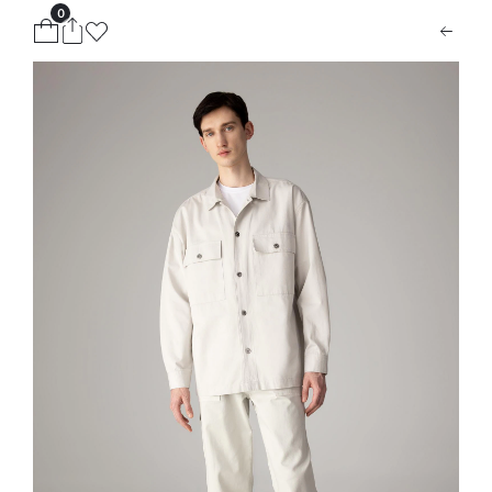
0
ion