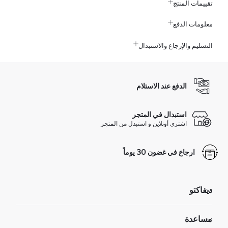
تقييمات المنتج
معلومات الدفع
التسليم والإرجاع والاستبدال
الدفع عند الاستلام
استبدال في المتجر
اشتري أونلاين و استبدل من المتجر
ارجاع في غضون 30 يوماً
ديفاكتو
مؤسسي
مساعدة
تعرف علينا