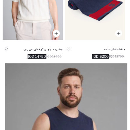
منشفة قطن سادة
تيشيرت بولو تريكو قطن نص ردن
14750 IQD
6200 IQD
19750 IQD
12750 IQD