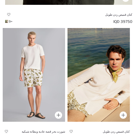
كتان قميص ردن طويل
39750 IQD
+9
كتان قميص ردن طويل
شورت بحر قصة عادية وبطانة شبكية