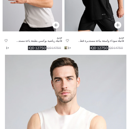
جديد
جديد
فانيلة سوداء واسعة بياخة مستديرة قطن 100%
فانيلة رياضية بوكسي بطبعة ياخة مستديرة
12750 IQD
12750 IQD
+1
14750 IQD
+1
14750 IQD