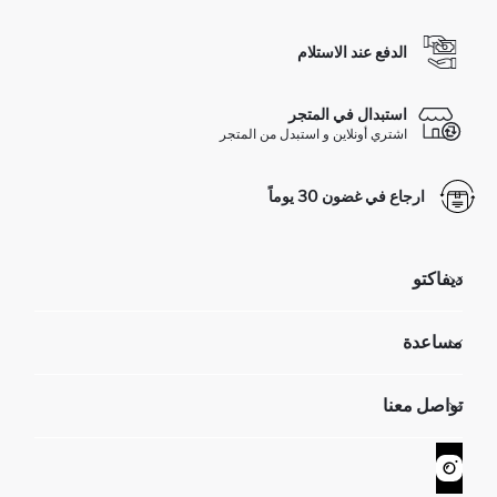
الدفع عند الاستلام
استبدال في المتجر
اشتري أونلاين و استبدل من المتجر
ارجاع في غضون 30 يوماً
ديفاكتو
مؤسسي
مساعدة
تعرف علينا
الموارد البشرية
أسئلة تم تكرارها مؤخراً
تواصل معنا
GIFT CLUB
عمليات الارجاع و الاستبدال السهلة
تتبع الشحنة
نموذج الاتصال
كيف يمكنك التسوق في ديفاكتو ؟
خدمة العملاء