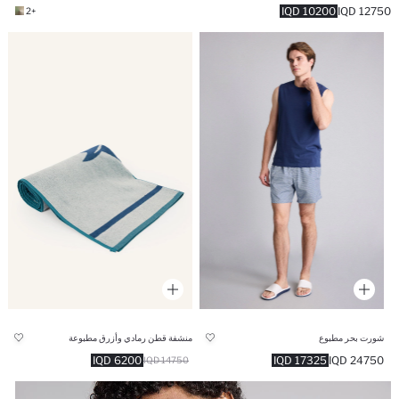
10200 IQD
12750 IQD
+2
شورت بحر مطبوع
منشفة قطن رمادي وأزرق مطبوعة
6200 IQD
17325 IQD
24750 IQD
14750 IQD