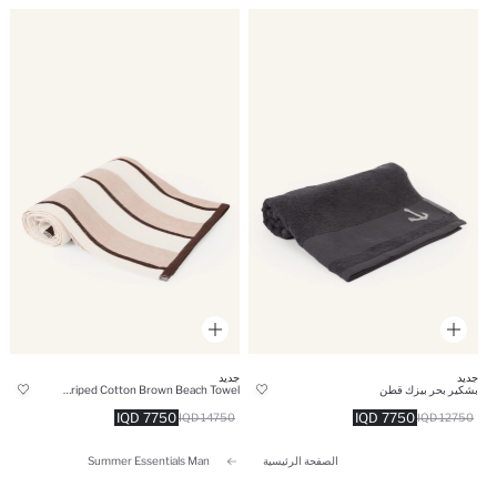
جديد
جديد
بشكير بحر بيزك قطن
Striped Cotton Brown Beach Towel
7750 IQD
7750 IQD
14750 IQD
12750 IQD
الصفحة الرئيسية
Summer Essentials Man