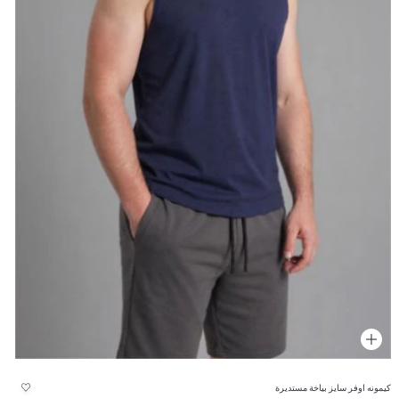
كيمونه اوفر سايز بياخة مستديرة