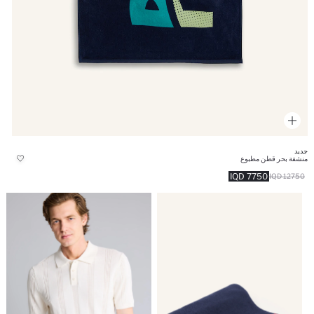
جديد
منشفة بحر قطن مطبوع
7750 IQD
12750 IQD