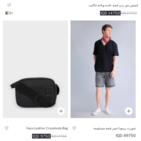
قميص نص ردن قصة عادية وياخة جاكيت
14750 IQD
+5
24750 IQD
شورت برمودا جينز قصة مستقيمة
Faux Leather Crossbody Bag
49750 IQD
9750 IQD
14750 IQD