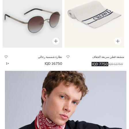
منشفة قطن سريعة الجفاف
نظارة شمسية رجالي
16750 IQD
+1
7750 IQD
12750 IQD