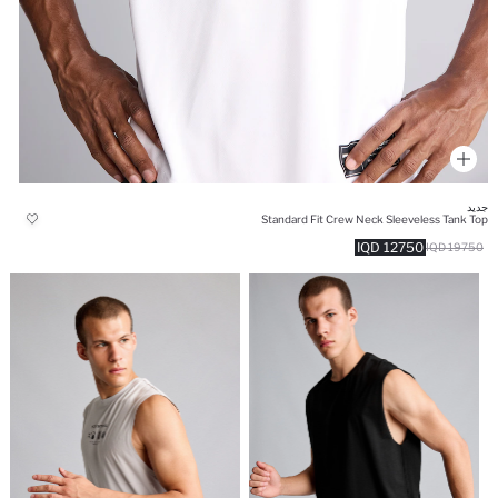
جديد
Standard Fit Crew Neck Sleeveless Tank Top
12750 IQD
19750 IQD