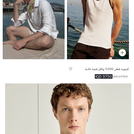
كيمونه قطن 100% وافل قصة عادية
9750 IQD
14750 IQD