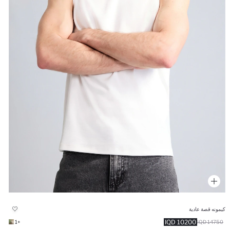
كيمونه قصة عادية
10200 IQD
+1
14750 IQD