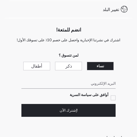
WhatsApp +90 850 811 7300
تغيير البلد
انضم للمتعة!
اشترك في نشرتنا الإخبارية واحصل على خصم 10٪ على تسوقك الأول!
لمن تتسوق ؟
ذكر
أطفال
نساء
البريد الإلكتروني
أوافق على سياسة السرية
!إشترك الآن