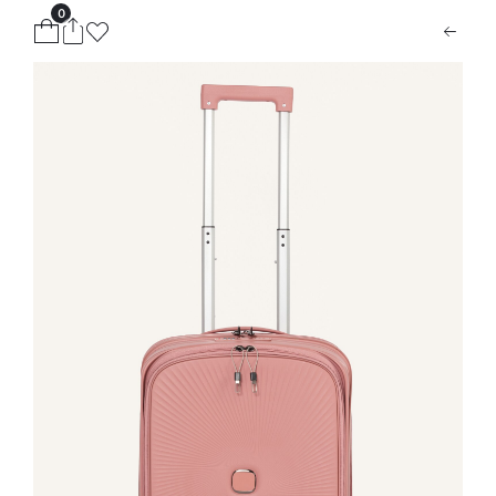
0
ion