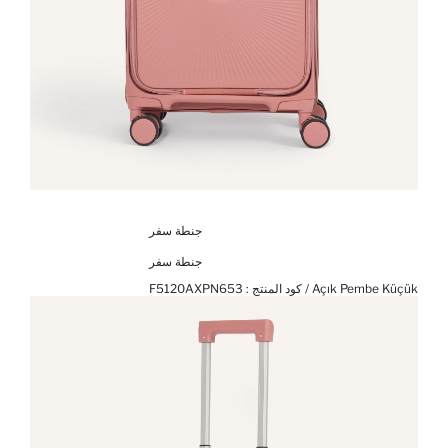
جنطة سفر
جنطة سفر
Açık Pembe Küçük / كود المنتج :
F5120AXPN653