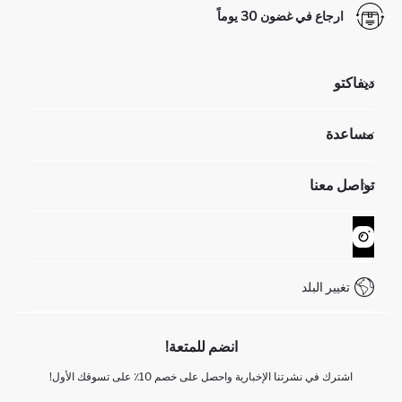
ارجاع في غضون 30 يوماً
ديفاكتو
مؤسسي
مساعدة
تعرف علينا
الموارد البشرية
أسئلة تم تكرارها مؤخراً
تواصل معنا
GIFT CLUB
عمليات الارجاع و الاستبدال السهلة
تتبع الشحنة
نموذج الاتصال
كيف يمكنك التسوق في ديفاكتو ؟
خدمة العملاء
WhatsApp +90 850 811 7300
تغيير البلد
انضم للمتعة!
اشترك في نشرتنا الإخبارية واحصل على خصم 10٪ على تسوقك الأول!