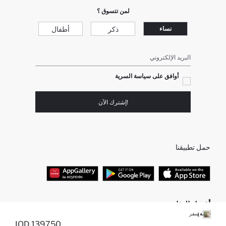
لمن تتسوق ؟
ذكر
أطفال
نساء
البريد الإلكتروني
أوافق على سياسة السرية
!إشترك الآن
حمل تطبيقنا
أفضل الفئات
جنطة سفر
+1
139750 IQD
ملابس رجالي
تونيكات نسائي