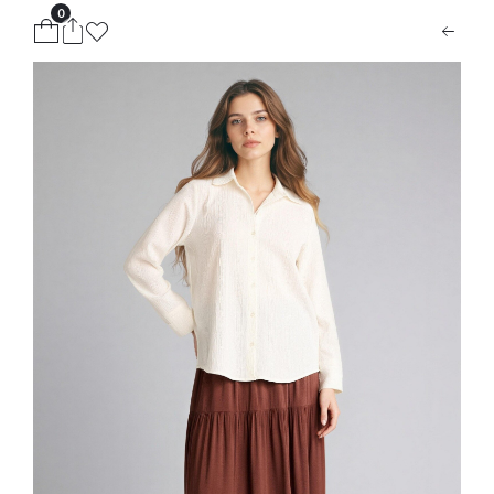
0
ion