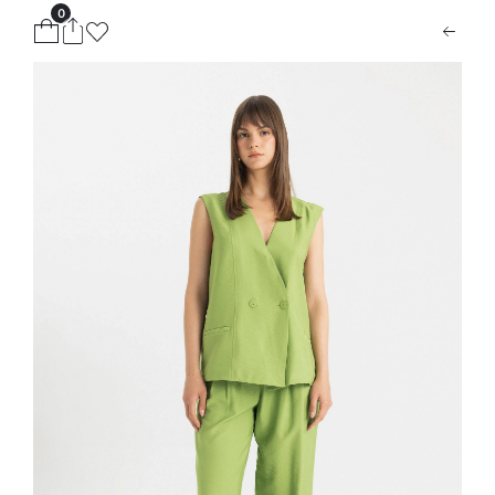
0
ion