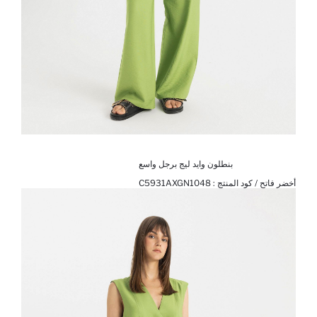
بنطلون وايد ليج برجل واسع
أخضر فاتح / كود المنتج :
C5931AXGN1048