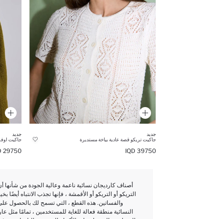
جديد
جديد
جاكيت تريكو قصة عادية بياخة مستديرة
جاكيت اوفر 
29750 IQD
39750 IQD
أصناف كارديجان نسائية ناعمة وعالية الجودة من شأنها أ
التريكو أو التريكو أو الأقمشة ، فإنها تجذب الانتباه أيضًا
والفساتين. هذه القطع ، التي تسمح لك بالحصول على 
النسائية منطقة فعالة للغاية للمستخدمين ، تمامًا مثل عا