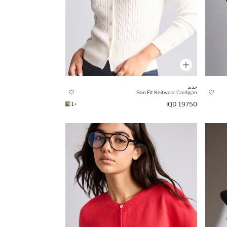
جديد
Slim Fit Knitwear Cardigan
19750 IQD
+1