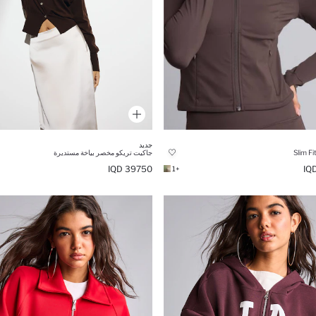
جديد
Slim Fi
جاكيت تريكو مخصر بياخة مستديرة
39750 IQD
+1