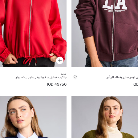
جديد
 اوفر سايز بغطاء للرأس
جاكيت قماش سكوبا اوفر سايز بياخة بولو
49750 IQD