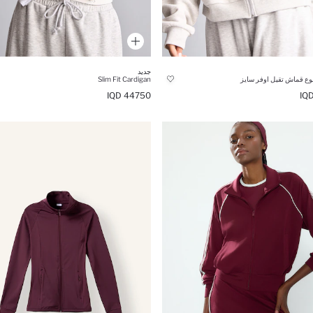
جديد
ع قماش تقيل اوفر سايز
Slim Fit Cardigan
44750 IQD