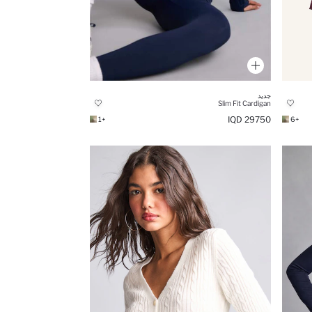
جديد
Slim Fit Cardigan
29750 IQD
+1
+6