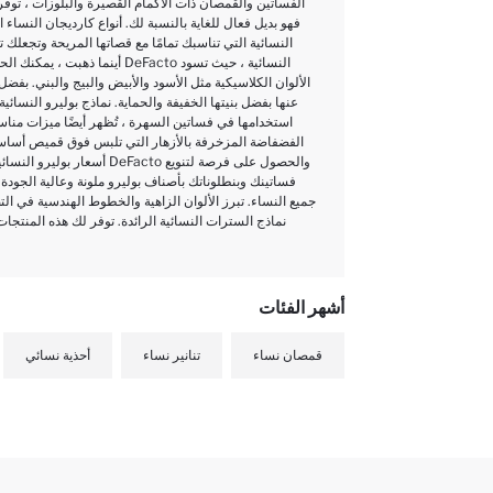
الفساتين والقمصان ذات الأكمام القصيرة والبلوزات ، توفر 
فهو بديل فعال للغاية بالنسبة لك. أنواع كارديجان النسا
أينما ذهبت ، يمكنك الحصول
الألوان الكلاسيكية مثل الأسود والأبيض والبيج والبني. بفض
عنها بفضل بنيتها الخفيفة والحماية. نماذج بوليرو النسائ
استخدامها في فساتين السهرة ، تُظهر أيضًا ميزات مناس
الفضفاضة المزخرفة بالأزهار التي تلبس فوق قميص أساسي 
أسعار بوليرو النسائية م
فساتينك وبنطلوناتك بأصناف بوليرو ملونة وعالية الجودة.
جميع النساء. تبرز الألوان الزاهية والخطوط الهندسية في ال
نماذج السترات النسائية الرائدة. توفر لك هذه المنتجات 
أشهر الفئات
قمصان نساء
تنانير نساء
أحذية نسائي