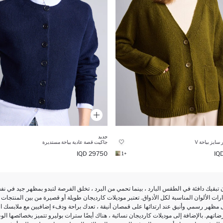
جديد
سايز بياخة V
جاكيت قصة عادية بياخة مستديرة
29750 IQD
+1
ن تبقيك دافئة في الطقس البارد ، بينما تحمي من البرد ، تخلق الفرصة لتبدو بمظهر جيد في 
 بخيارات الألوان المناسبة لكل الأذواق. تعتبر موديلات كارديجان طويلة أو قصيرة من بين المنتجات
مظهر رسمي وأنيق عند ارتدائها على قمصان أنيقة ، تعدك براحة ودفء إضافيين مع ملابسك الي
رضاتهم. بالإضافة إلى موديلات كارديجان نسائية ، هناك أيضًا سترات بوليرو تتميز بخصائصها ال