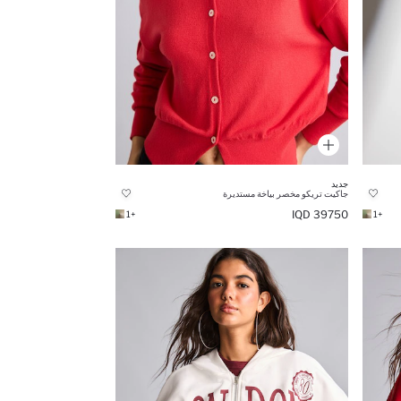
جديد
جاكيت تريكو مخصر بياخة مستديرة
39750 IQD
+1
+1