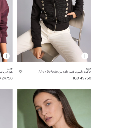
جديد
جديد
جاكيت نابليون قصة عادية من Afra x DeFacto
هودي رياضي
24750 IQD
49750 IQD