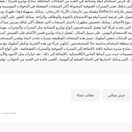
لك فرص استخدام أنيقة وجمالية في العديد من المجالات المختلفة. نماذج بوليرو للمرأة ؛ بفضل
ء التي تدفئك تعتبر السترات الصوفية المحبوكة أكثر المنتجات المفضلة في التحولات الموسمية 
مفضلة بين عارضات الأزياء كارديجان ، يمكنك بسهولة إبقاء ظهرك وذراعيك بعيدًا عن البرد. من خلال اختيار موديلا
 على فرصة لتبدو أنيقة مع الاستمتاع بالجودة والوظائف والراحة. يمكنك العثور على ألوان الباستيل أو أكثر ا
ل تنوع الأحجام ، يمكنك تخصيص مظهرك باختيار المنتجات التي تجعلك أكثر لياقة بمرتين مما أنت
ية التي تحدث فرقًا كما يفضل المستخدمون أنواع بوليرو النسائية مثل السترات والسترات. موديلا
بة للاستخدام اليومي. على سبيل المثال ، يُفضل ارتداء بوليرو قصير الأكمام على القميص ك
للدبابات تنعش أسلوبك. تتميز هذه المنتجات الوظيفية بميزات تجذب انتباه وتقدير المستخدم
نطقة استخدام مناسبة جدًا للمستخدمين. لتكون جزءًا من هذه التجربة وتكمل أسلوبك مع موديلات بوليرو الأكثر أناق
 نماذج سترة نسائية دافئة بالإضافة إلى السترات الصوفية والسترات الفضفاضة ، فإن أنواع البل
تصميمات حيث تبرز أنماط الماس الكلاسيكية. بالإضافة إلى ذلك ، تعد خيارات مثل الأسود والأ
، التي يمكنك اختيارها في الحياة العملية أو اليومية ، أقصى فائدة في العديد من الجوانب. توف
جينز نسائي
حقائب نساء
الصفحة الرئيسية