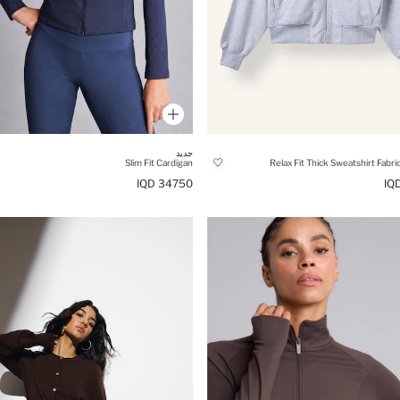
جديد
Slim Fit Cardigan
Relax Fit Thick Sweatshirt Fabri
34750 IQD