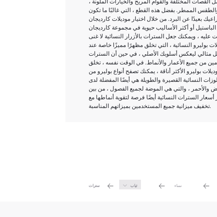
 القصات المختلفة والقوام المريح والخيارات الملونة ،
والطقس الممطر. بفضل هذه القطع ، التي غالبًا ما تكون
ت كارديجان DeFacto النسائية التي تناسبك تمامًا مع قصاتها المريحة وتجعلك تشعر بالراحة
لأساليب حيوية في مجموعة كارديجان DeFacto النسائية ، حيث تسود
 عليه ، ويمكنك جعل السترات بالأزرار النسائية لا غنى
ت بوليرو النسائية ، التي تخلق مظهرًا مميزًا خاصة عند
بديل مثالي ليعكس أسلوبك الأصلي ، في حين أن السترات
ين من جميع الأعمار والأنماط. في الوقت نفسه ، تخلق
ة ، يمكنك تصفح أنواع بوليرو من DeFacto والحصول على فرصة لتنويع
وزات النسائية القصيرة والطويلة هي أيضًا المفضلة لدى
بيض والأحمر ، والتي هي الموضة لجميع الفصول ، من بين
ر أسعار السترات النسائية أيضًا فرصة لتقوية أنماطها مع
تخفيف ميزانية جميع المستخدمين بميزاتهم المناسبة.
نساء
ثياب
سترات