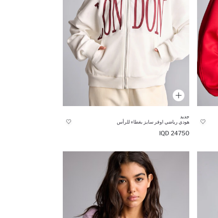
جديد
هودي رياضي اوفر سايز بغطاء للرأس
24750 IQD