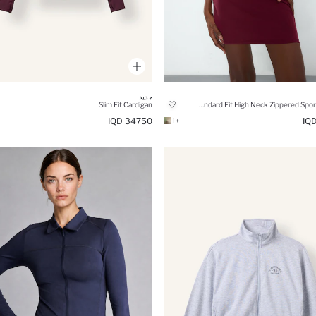
جديد
Slim Fit Cardigan
Standard Fit High Neck Zippered Sports Hoodie
34750 IQD
+1