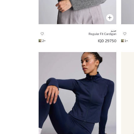
جديد
Regular Fit Cardigan
29750 IQD
+2
+1