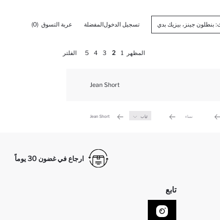
تسجيل الدخول
المفضلة
عربة التسوق
(0)
المظهر
1
2
3
4
5
الفلتر
Jean Short
نساء
ثياب
Jean Short
ارجاع في غضون 30 يوماً
تابع