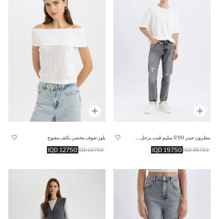
بنطرون جينز 90’S سليم فيت برجل ضيق وخصر عالي
بلوز صوف مخصر بكتف مفتوح
12750 IQD
19750 IQD
16750 IQD
39750 IQD