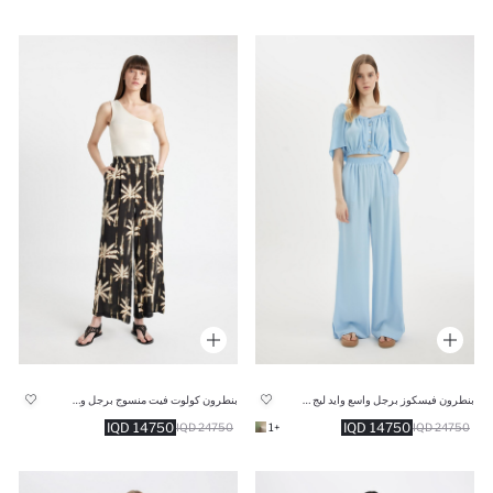
بنطرون فيسكوز برجل واسع وايد ليج وخصر عالي
بنطرون كولوت فيت منسوج برجل واسع
14750 IQD
14750 IQD
24750 IQD
+1
24750 IQD