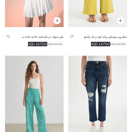
بنطرون موسلين وايد ليج برجل واسع
بلوز صوف تريكو قصة عادية بياخة مستديرة
16750 IQD
14750 IQD
24750 IQD
29750 IQD