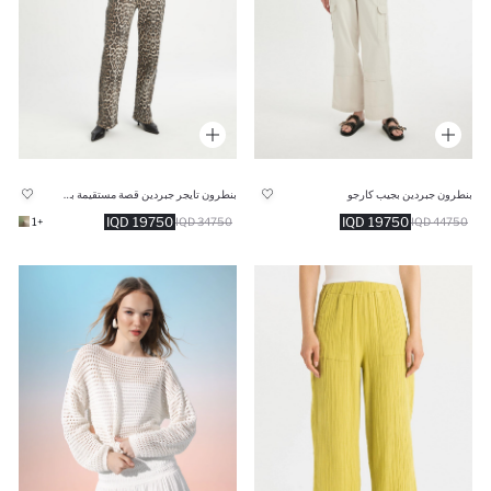
بنطرون جبردين بجيب كارجو
بنطرون تايجر جبردين قصة مستقيمة برجل طويل وخصر عالي
19750 IQD
19750 IQD
+1
34750 IQD
44750 IQD