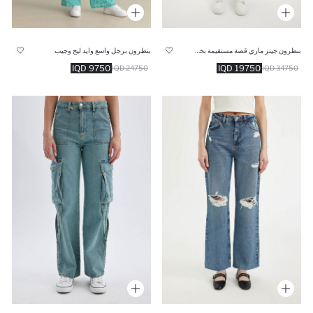
بنطرون جينز ماري قصة مستقيمة بخصر عالي
بنطرون برجل واسع وايد ليج وجيب
9750 IQD
19750 IQD
24750 IQD
34750 IQD