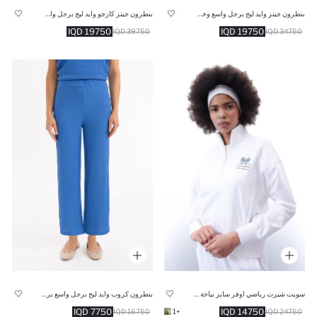
بنطرون جينز وايد ليج برجل واسع وخصر عالي
بنطرون جينز كارجو وايد ليج برجل واسع وخصر عالي
19750 IQD
19750 IQD
39750 IQD
34750 IQD
سويت شيرت رياضي اوفر سايز بياخة عالية من DeFactoFit
بنطرون كروب وايد ليج برجل واسع برجل عادي وجيب
7750 IQD
14750 IQD
16750 IQD
+1
24750 IQD