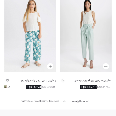
بنطرون جبردين بيبرباج بجيب بخصر عالي
بنطرون بناتي برجل واسع وايد ليج
9750 IQD
14750 IQD
+1
19750 IQD
34750 IQD
الصفحة الرئيسية
Pullovers&Sweatshirt&Trousers