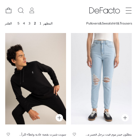
Pullovers&Sweatshirt&Trousers
المظهر
1
2
3
4
5
الفلتر
بنطلون جينز موم فيت برجل قصير ممزق
سويت شيرت بقصة عادية وغطاء للرأس بجيب