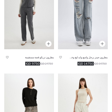
بنطرون جينز برجل واسع وايد ليج وخصر عالي
بنطرون تريكو قصة مستقيمة
9750 IQD
14750 IQD
24750 IQD
34750 IQD