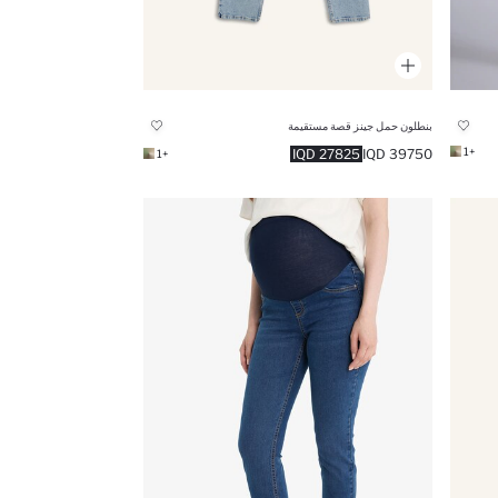
بنطلون حمل جينز قصة مستقيمة
+1
27825 IQD
39750 IQD
+1