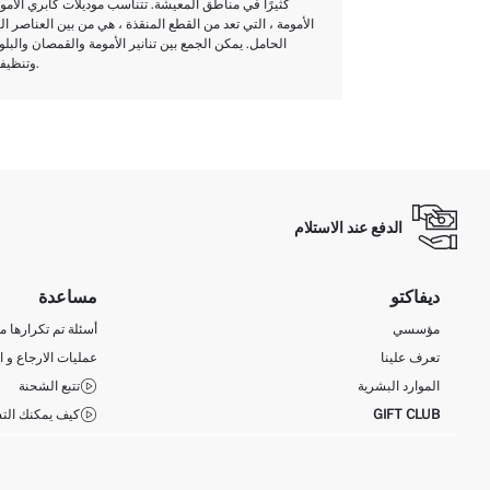
كثيرًا في مناطق المعيشة. تتناسب موديلات كابري الأمو
الأمومة ، التي تعد من القطع المنقذة ، هي من بين العناصر ا
الحامل. يمكن الجمع بين تنانير الأمومة والقمصان وال
وتنظيفها. بالإضافة إلى تعليمات الغسيل الموجودة على ملصقات المنتج ، يمكنك استخدام الملابس بشكل مريح أثناء الحمل عند اتباع تعليمات التجفيف والكي.
الدفع عند الاستلام
ديفاكتو
مساعدة
مؤسسي
أسئلة تم تكرارها مؤ
تعرف علينا
عمليات الارجاع و ا
الموارد البشرية
تتبع الشحنة
GIFT CLUB
كيف يمكنك التس