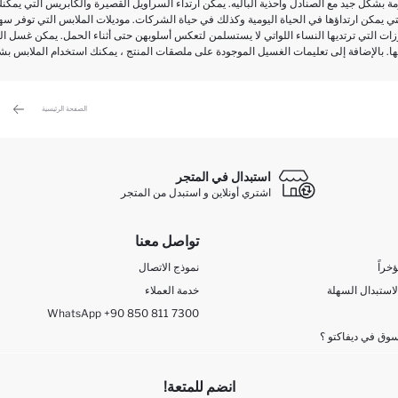
مة بشكل جيد مع الصنادل وأحذية الباليه. يمكن ارتداء السراويل القصيرة والكابريس التي يمك
لتي يمكن ارتداؤها في الحياة اليومية وكذلك في حياة الشركات. موديلات الملابس التي توفر سهو
بلوزات التي ترتديها النساء اللواتي لا يستسلمن لتعكس أسلوبهن حتى أثناء الحمل. يمكن غس
الصفحة الرئيسية
استبدال في المتجر
اشتري أونلاين و استبدل من المتجر
تواصل معنا
خراً
نموذج الاتصال
لاستبدال السهلة
خدمة العملاء
WhatsApp +90 850 811 7300
وق في ديفاكتو ؟
انضم للمتعة!