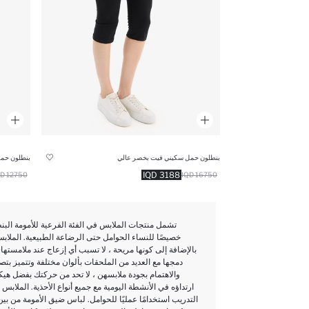
بنطلون حمل سكيني فيت بخصر عالي
بنطلون حم
3188 IQD
12750 IQD
16750 IQD
تشمل منتجات الملابس في الفئة الفرعية للأمومة الب
خصيصًا للنساء الحوامل حتى الرضاعة الطبيعية. الملابس ا
بالإضافة إلى كونها مريحة ، لا تسبب أي إزعاج عند ملامستها 
دمجها مع العديد من الملحقات بألوان مختلفة وتتميز بتص
والاهتمام بجودة ملابسهن ، لا تحد من حركتك بفضل هيكل
ارتداؤه في الأنشطة اليومية مع جميع أنواع الأحذية. الملابس ا
التدريب استخدامًا عمليًا للحوامل. لباس ضيق الأمومة من بي