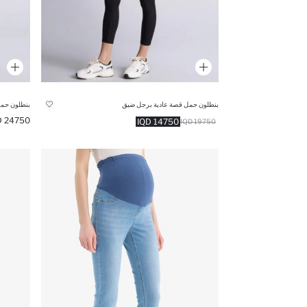
بنطلون حمل قصة عادية برجل ضيق
بنطلون حمل
24750 IQD
14750 IQD
19750 IQD