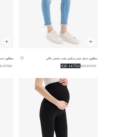
بنطلون حمل جينز سكيني فيت بخصر عالي
14750 IQD
34750 IQD
34750 IQD