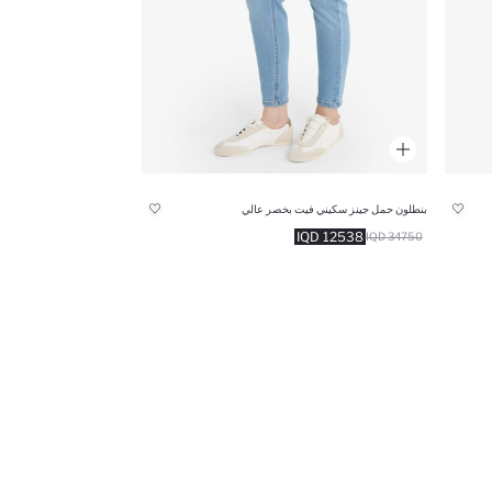
بنطلون حمل جينز سكيني فيت بخصر عالي
12538 IQD
34750 IQD