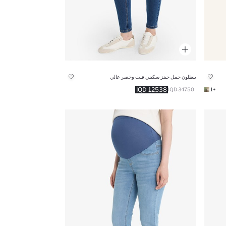
بنطلون حمل جينز سكيني فيت وخصر عالي
12538 IQD
34750 IQD
+1