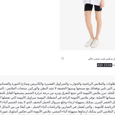
ل سكيني فيت بخصر عالي
2338 IQD
نطلونات والملابس الرياضية والجوارب والسراويل القصيرة والكابريس ونماذج التنورة والفسا
لتي تلبي توقعاتك مع نسيجها وبنيتها الخفيفة لا تشد البطن والوركين. منتجات الملابس ، التي تر
للجلد. تبرز ملابس الأمومة التي تمنع التعرق وتزيد من درجة حرارة الجسم بنسيجها القابل للتنفس
ميماتها الأصلية. توفر ملابس الأمومة الراحة في أنشطتك اليومية سراويل الأمومة التي تفضله
 الخصر المرن. يمكنك بسهولة ارتداء وخلع سروال الحمل النحيف الذي لا يشد الجسم أثناء الان
لرياضية للأمومة ، والتي تُفضل في التمارين والرياضات أثناء الحمل ، هي أيضًا من بين البدائل الج
ن الملابس التي يمكنك ارتداؤها بسهولة أثناء المشي. ملابس الأمومة التي تعكس أسلوبك شورتا