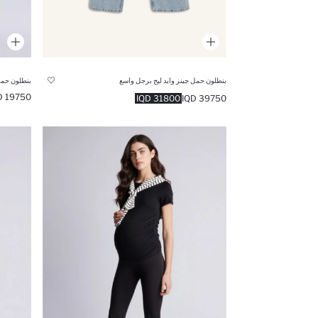
بنطلون حمل جينز وايد ليج برجل واسع
بنطلون حمل
19750 IQD
31800 IQD
39750 IQD