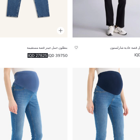
 قصة عادية شارلستون
بنطلون حمل جينز قصة مستقيمة
27825 IQD
39750 IQD