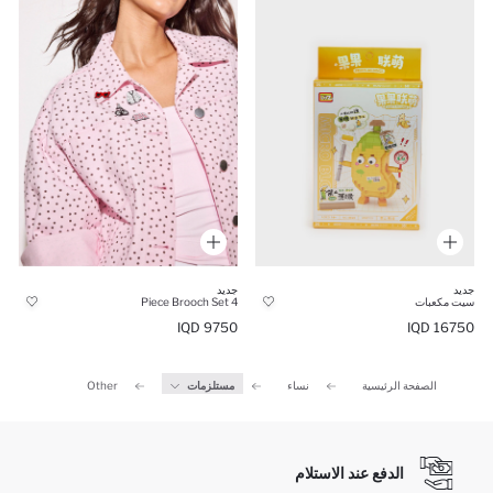
جديد
جديد
سيت مكعبات
4 Piece Brooch Set
16750 IQD
9750 IQD
الصفحة الرئيسية
نساء
مستلزمات
Other
الدفع عند الاستلام