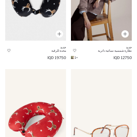
جديد
جديد
نظارة شمسية نسائية دائرية
مخدة للرقبة
19750 IQD
12750 IQD
+1