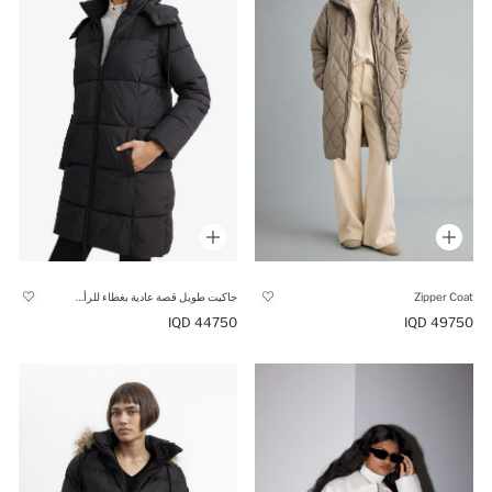
Zipper Coat
جاكيت طويل قصة عادية بغطاء للرأس مقاوم للماء
49750 IQD
44750 IQD