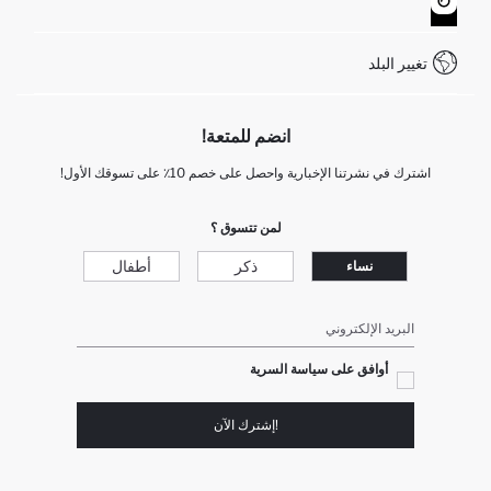
كيف يمكنك التسوق في ديفاكتو ؟
خدمة العملاء
WhatsApp +90 850 811 7300
تغيير البلد
انضم للمتعة!
اشترك في نشرتنا الإخبارية واحصل على خصم 10٪ على تسوقك الأول!
لمن تتسوق ؟
ذكر
أطفال
نساء
البريد الإلكتروني
أوافق على سياسة السرية
!إشترك الآن