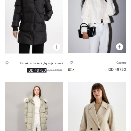
Cachet
قمضلة نفخ طويل قصة عادية بغطاء للرأس بفرو صناعي مقاوم للماء
49750 IQD
+1
49750 IQD
54750 IQD