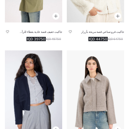
جاكيت فرو صناعي قصة مريحة بأزرار
جاكيت خفيف قصة عادية بغطاء للرأس مقاوم للماء
39750 IQD
44750 IQD
49750 IQD
64750 IQD