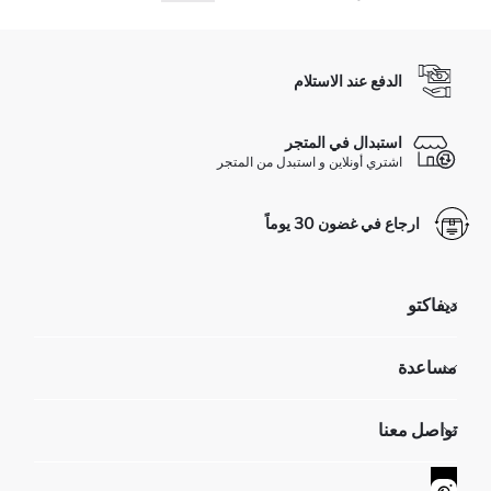
الدفع عند الاستلام
استبدال في المتجر
اشتري أونلاين و استبدل من المتجر
ارجاع في غضون 30 يوماً
ديفاكتو
مؤسسي
مساعدة
تعرف علينا
الموارد البشرية
أسئلة تم تكرارها مؤخراً
تواصل معنا
GIFT CLUB
عمليات الارجاع و الاستبدال السهلة
تتبع الشحنة
نموذج الاتصال