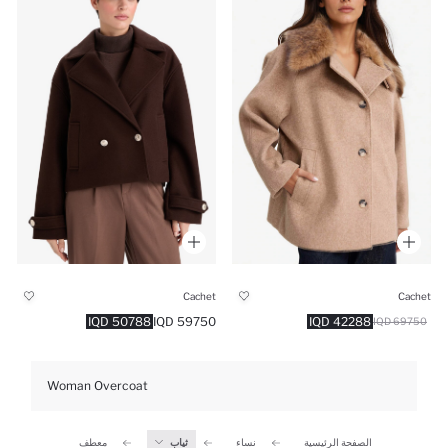
Cachet
Cachet
50788 IQD
59750 IQD
42288 IQD
69750 IQD
Woman Overcoat
الصفحة الرئيسية
نساء
ثياب
معطف