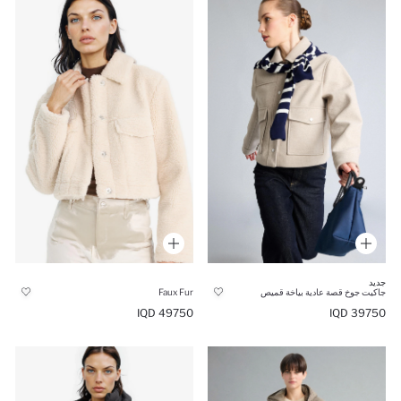
جديد
جاكيت جوخ قصة عادية بياخة قميص
Faux Fur
39750 IQD
49750 IQD