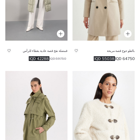
بالطو جوخ قصة مريحة
قمصلة نفخ قصة عادية بغطاء للرأس
42288 IQD
55038 IQD
64750 IQD
59750 IQD