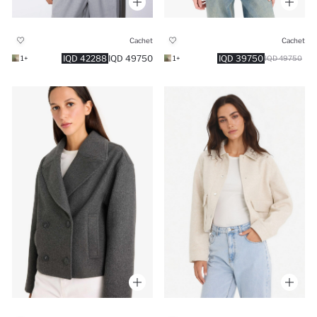
Cachet
Cachet
42288 IQD
49750 IQD
39750 IQD
+1
+1
49750 IQD