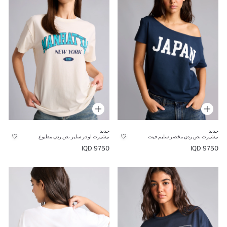
جديد
جديد
تيشيرت نص ردن مخصر سليم فيت
تيشيرت اوفر سايز نص ردن مطبوع
9750 IQD
9750 IQD