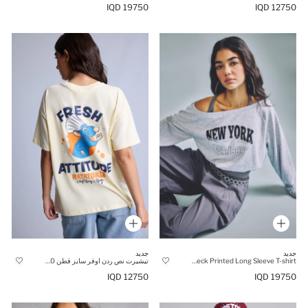
19750 IQD
12750 IQD
جديد
جديد
Cotton Boat Neck Printed Long Sleeve T-shirt
تيشيرت نص ردن اوفر سايز قطن 100%
19750 IQD
12750 IQD