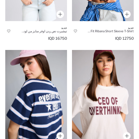
جديد
جديد
Slim Fit Ribana Short Sleeve T-Shirt
تيشيرت نص ردن اوفر سايز من لوني تونز
16750 IQD
12750 IQD