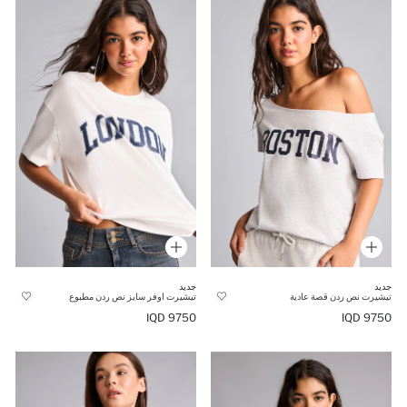
جديد
جديد
تيشيرت نص ردن قصة عادية
تيشيرت اوفر سايز نص ردن مطبوع
9750 IQD
9750 IQD