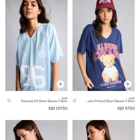
جديد
جديد
Oversize Fit Short Sleeve T-Shirt
Oversize Fit 100% Cotton Crew Neck Printed Short Sleeve T-Shirt
19750 IQD
9750 IQD