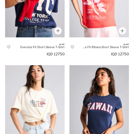
جديد
جديد
Oversize Fit Short Sleeve T-Shirt
Oversize Fit Ribana Short Sleeve T-Shirt
12750 IQD
12750 IQD