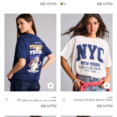
24750 IQD
12750 IQD
+1
جديد
جديد
Oversize Fit Short Sleeve T-Shirt
تيشيرت نص ردن اوفر سايز قطن 100% من توم وجيري
12750 IQD
14750 IQD