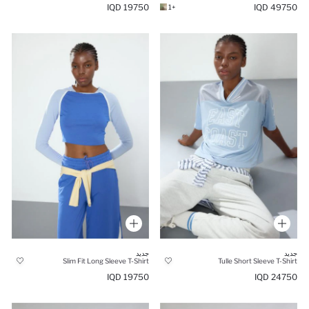
19750 IQD
49750 IQD
+1
جديد
جديد
Slim Fit Long Sleeve T-Shirt
Tulle Short Sleeve T-Shirt
19750 IQD
24750 IQD