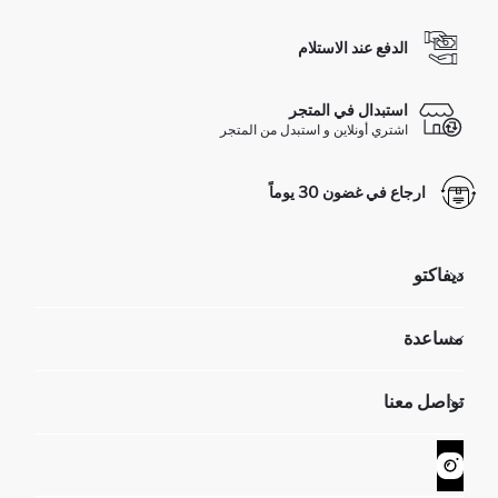
الدفع عند الاستلام
استبدال في المتجر
اشتري أونلاين و استبدل من المتجر
ارجاع في غضون 30 يوماً
ديفاكتو
مؤسسي
مساعدة
تعرف علينا
الموارد البشرية
أسئلة تم تكرارها مؤخراً
تواصل معنا
GIFT CLUB
عمليات الارجاع و الاستبدال السهلة
تتبع الشحنة
نموذج الاتصال
كيف يمكنك التسوق في ديفاكتو ؟
خدمة العملاء