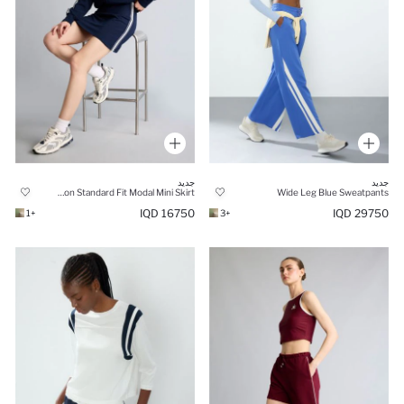
جديد
جديد
Cotton Standard Fit Modal Mini Skirt
Wide Leg Blue Sweatpants
16750 IQD
29750 IQD
+1
+3