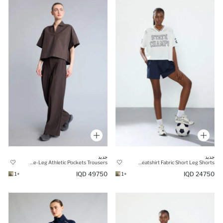
جديد
جديد
Brown Wide-Leg Athletic Pockets Trousers
Standard Fit Thin Sweatshirt Fabric Short Leg Shorts
49750 IQD
24750 IQD
+1
+1