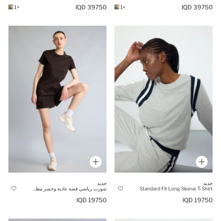
39750 IQD
39750 IQD
+1
+1
جديد
جديد
Standard Fit Long Sleeve T-Shirt
شورت رياضي قصة عادية وخصر مطاطي
19750 IQD
19750 IQD