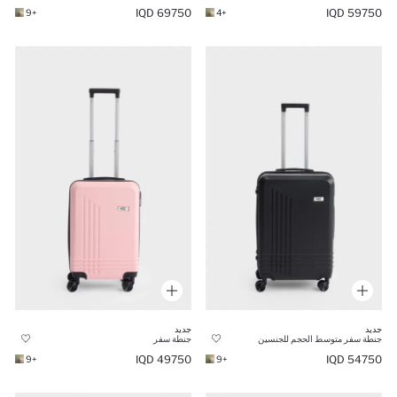
69750 IQD
59750 IQD
+9
+4
جديد
جديد
جنطة سفر متوسط الحجم للجنسين
جنطة سفر
49750 IQD
54750 IQD
+9
+9