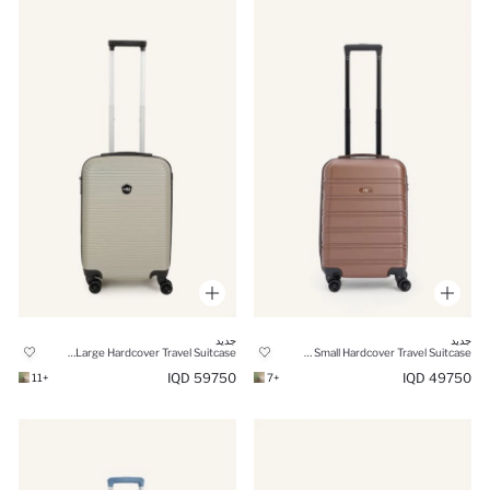
جديد
جديد
Unisex Large Hardcover Travel Suitcase
Unisex Small Hardcover Travel Suitcase
59750 IQD
49750 IQD
+11
+7