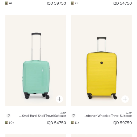
59750 IQD
54750 IQD
+4
+7
جديد
جديد
Unisex Small Hard-Shell Travel Suitcase
Unisex Large Hardcover Wheeled Travel Suitcase
54750 IQD
59750 IQD
+10
+11