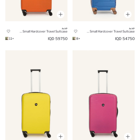
جديد
جديد
Unisex Small Hardcover Travel Suitcase
Unisex Small Hardcover Travel Suitcase
59750 IQD
54750 IQD
+11
+8