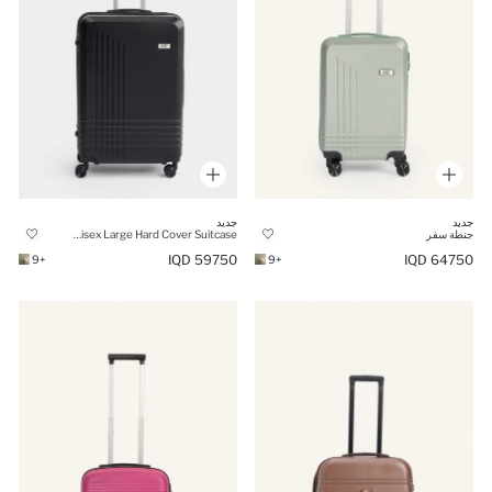
جديد
جديد
جنطة سفر
Unisex Large Hard Cover Suitcase
59750 IQD
64750 IQD
+9
+9