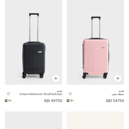
جديد
جديد
جنطة سفر
Unisex Hardcover Small Suitcase
49750 IQD
54750 IQD
+9
+9