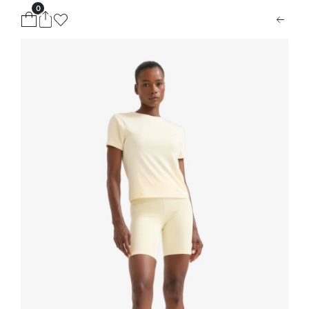
0
ion