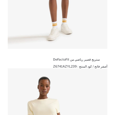
ستريج قصير رياضي من DeFactoFit
أصفر فاتح / كود المنتج :
Z6741AZYL239