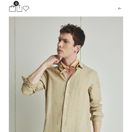
0
ion