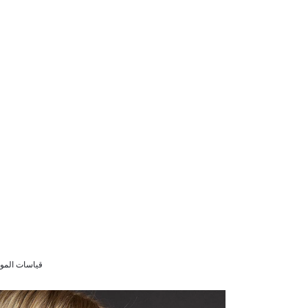
قياسات الموديل (134 سم) 9/8 سنوات cm