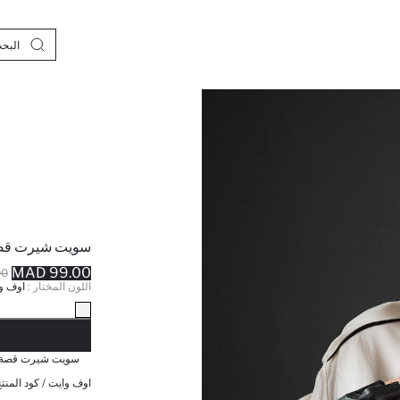
سويت شيرت قصة 
99.00 MAD
MAD
اللون المختار :
اوف و
نف
سويت شيرت قصة عا
اوف وايت / كود المنتج