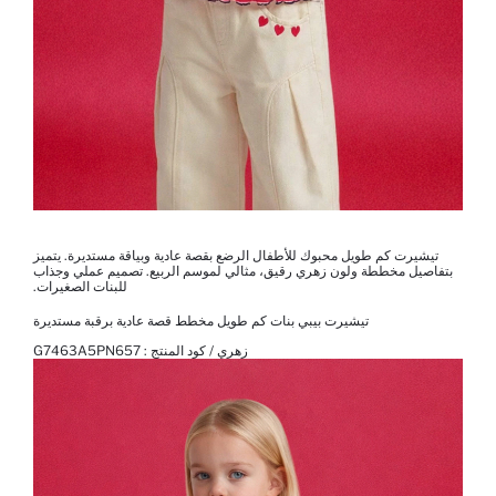
تيشيرت كم طويل محبوك للأطفال الرضع بقصة عادية وبياقة مستديرة. يتميز
بتفاصيل مخططة ولون زهري رقيق، مثالي لموسم الربيع. تصميم عملي وجذاب
للبنات الصغيرات.
تيشيرت بيبي بنات كم طويل مخطط قصة عادية برقبة مستديرة
زهري / كود المنتج :
G7463A5PN657