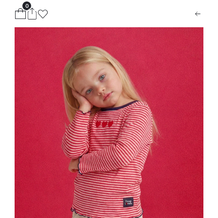
0
ion