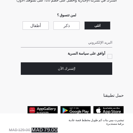
اشترك في نشرتنا الإخبارية واحصل على خصم 10٪ على تسوقك الأول!
لمن تتسوق ؟
ذكر
أطفال
انثى
البريد الإلكتروني
أوافق على سياسة السرية
!إشترك الآن
حمل تطبيقنا
تيشيرت بيبي بنات كم طويل مخطط قصة عادية
برقبة مستديرة
أفضل الفئات
79.00 MAD
129.00 MAD