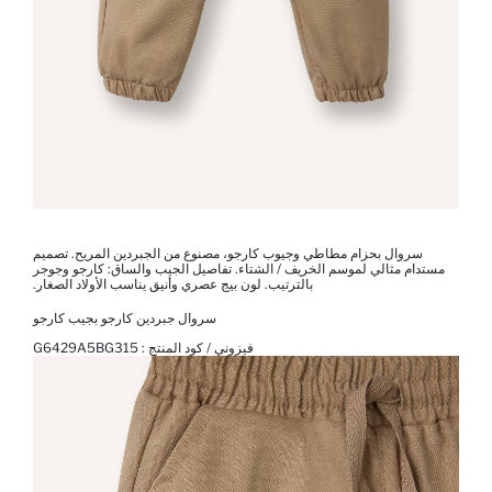
سروال بحزام مطاطي وجيوب كارجو، مصنوع من الجبردين المريح. تصميم
مستدام مثالي لموسم الخريف / الشتاء. تفاصيل الجيب والساق: كارجو وجوجر
بالترتيب. لون بيج عصري وأنيق يناسب الأولاد الصغار.
سروال جبردين كارجو بجيب كارجو
فيزوني / كود المنتج :
G6429A5BG315