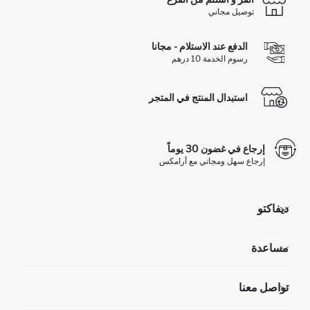
توصيل مجاني
الدفع عند الاستلام - مجانا
رسوم الخدمة 10 درهم
استبدال المنتج في المتجر
إرجاع في غضون 30 يوماً
إرجاع سهل ومجاني مع أرامكس
ديفاكتو
مؤسسي
مساعدة
تعرف علينا
الموارد البشرية
أسئلة تم تكرارها مؤخراً
تواصل معنا
عمليات الارجاع و الاستبدال السهلة
تتبع الشحنة