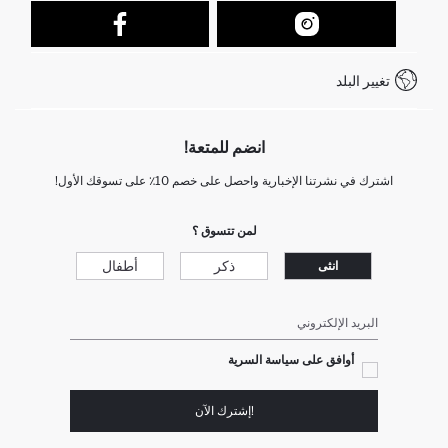
نموذج الاتصال
كيف يمكنك التسوق في ديفاكتو ؟
خدمة العملاء
كيف تدفع في ديفاكتو؟
WhatsApp +212 525 076 633
تغيير البلد
+212 525 076 633 خدمة العملاء
انضم للمتعة!
اشترك في نشرتنا الإخبارية واحصل على خصم 10٪ على تسوقك الأول!
لمن تتسوق ؟
ذكر
أطفال
انثى
البريد الإلكتروني
أوافق على سياسة السرية
!إشترك الآن