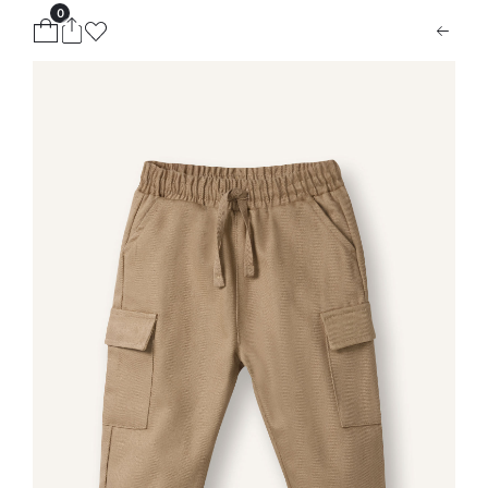
0
ion