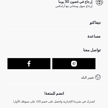
إرجاع في غضون 30 يوماً
إرجاع سهل ومجاني مع أرامكس
ديفاكتو
مؤسسي
مساعدة
تعرف علينا
الموارد البشرية
أسئلة تم تكرارها مؤخراً
تواصل معنا
عمليات الارجاع و الاستبدال السهلة
تتبع الشحنة
نموذج الاتصال
كيف يمكنك التسوق في ديفاكتو ؟
خدمة العملاء
كيف تدفع في ديفاكتو؟
WhatsApp +212 525 076 633
تغيير البلد
+212 525 076 633 خدمة العملاء
انضم للمتعة!
اشترك في نشرتنا الإخبارية واحصل على خصم 10٪ على تسوقك الأول!