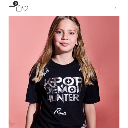
0
ion