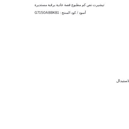
تيشيرت نص كم مطبوع قصة عادية برقبة مستديرة
أسود / كود المنتج :
G7150A8BK81
لاستبدال