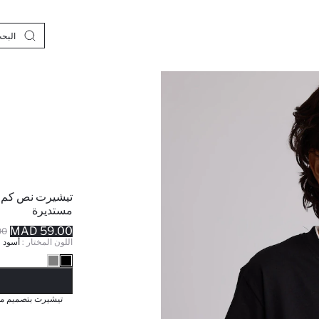
تيشيرت نص كم م
مستديرة
59.00 MAD
MAD
اللون المختار :
أسود
نف
تيشيرت بتصميم مدي