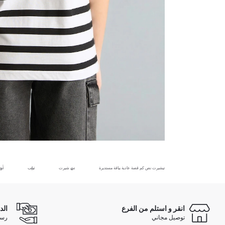
تيشيرت نص كم قصة عادية بياقة مستديرة
تي شيرت
ثياب
أول
انقر و استلم من الفرع
الد
توصيل مجاني
رسوم 