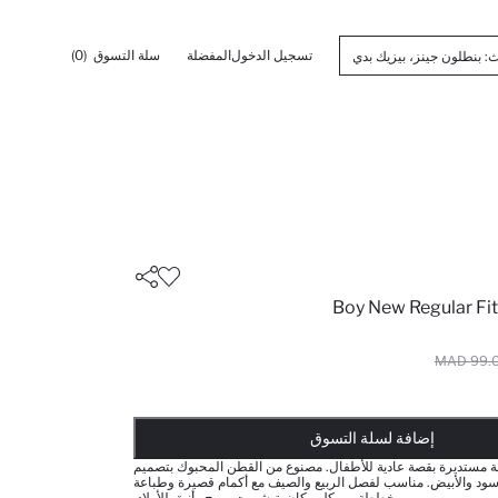
تسجيل الدخول
المفضلة
سلة التسوق
(0)
Boy New Regular Fit
99.00 
تم إضافته إلى السلة
أضيف إلى قائمة تذكير
يضاف المنتج إلى سلة التسوق
ذت الكمية ... إخبارعندما يكون في المخزن
إضافة لسلة التسوق
 مستديرة بقصة عادية للأطفال. مصنوع من القطن المحبوك بتصميم
سود والأبيض. مناسب لفصل الربيع والصيف مع أكمام قصيرة وطباعة
مخططة من كل مكان. تيشيرت مريح وأنيق للأولاد.