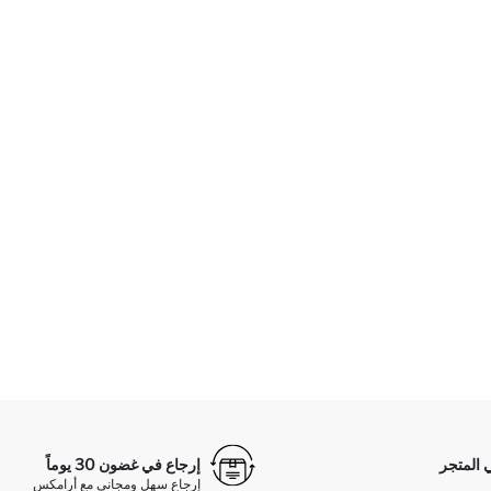
 المتجر
إرجاع في غضون 30 يوماً
إرجاع سهل ومجاني مع أرامكس