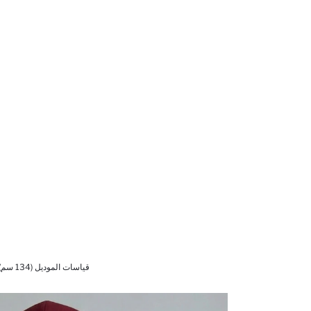
قياسات الموديل (134 سم) 9/8 سنوات Beden - 1,30cm - 30/40/30