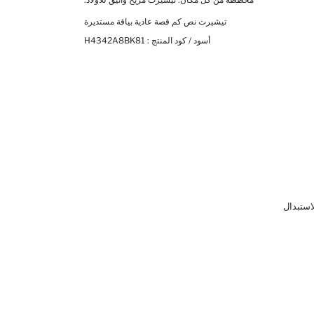
تيشيرت نص كم قصة عادية بياقة مستديرة
أسود / كود المنتج :
H4342A8BK81
لاستبدال