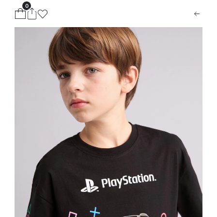
0
ion