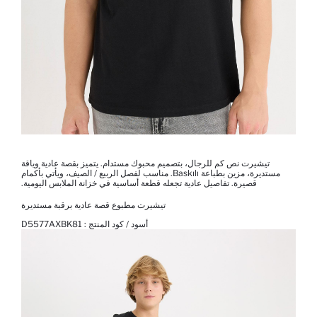
تيشيرت نص كم للرجال، بتصميم محبوك مستدام. يتميز بقصة عادية وياقة
مستديرة، مزين بطباعة Baskılı. مناسب لفصل الربيع / الصيف، ويأتي بأكمام
قصيرة. تفاصيل عادية تجعله قطعة أساسية في خزانة الملابس اليومية.
تيشيرت مطبوع قصة عادية برقبة مستديرة
أسود / كود المنتج :
D5577AXBK81