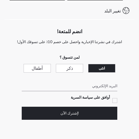
كيف تدفع في ديفاكتو؟
WhatsApp +212 525 076 633
تغيير البلد
+212 525 076 633 خدمة العملاء
انضم للمتعة!
اشترك في نشرتنا الإخبارية واحصل على خصم 10٪ على تسوقك الأول!
لمن تتسوق ؟
ذكر
أطفال
انثى
البريد الإلكتروني
أوافق على سياسة السرية
!إشترك الآن