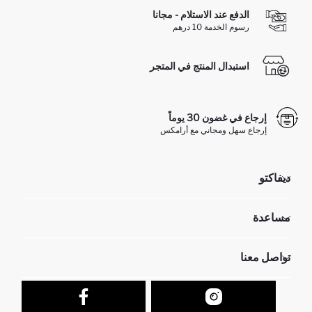
الدفع عند الاستلام - مجانا
رسوم الخدمة 10 درهم
استبدال المنتج في المتجر
إرجاع في غضون 30 يوماً
إرجاع سهل ومجاني مع أرامكس
ديفاكتو
مؤسسي
مساعدة
تعرف علينا
الموارد البشرية
أسئلة تم تكرارها مؤخراً
تواصل معنا
عمليات الارجاع و الاستبدال السهلة
تتبع الشحنة
نموذج الاتصال
كيف يمكنك التسوق في ديفاكتو ؟
خدمة العملاء