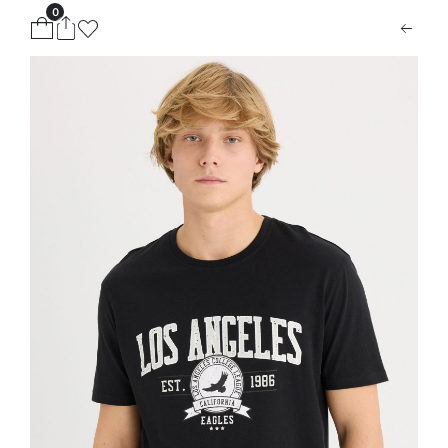
0
ion