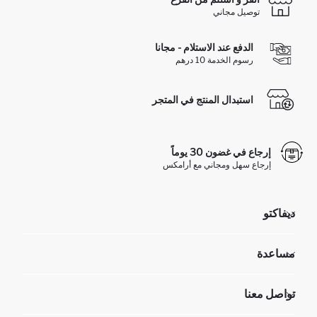
توصيل مجاني
الدفع عند الاستلام - مجانا
رسوم الخدمة 10 درهم
استبدال المنتج في المتجر
إرجاع في غضون 30 يوماً
إرجاع سهل ومجاني مع أرامكس
ديفاكتو
مؤسسي
مساعدة
تعرف علينا
الموارد البشرية
أسئلة تم تكرارها مؤخراً
تواصل معنا
عمليات الارجاع و الاستبدال السهلة
تتبع الشحنة