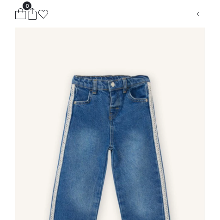
0
ion