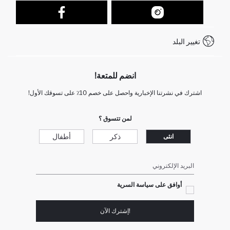
نموذج الاتصال
كيف يمكنك التسوق في ديفاكتو ؟
خدمة العملاء
كيف تدفع في ديفاكتو؟
WhatsApp +212 525 076 633
تغيير البلد
+212 525 076 633 خدمة العملاء
انضم للمتعة!
اشترك في نشرتنا الإخبارية واحصل على خصم 10٪ على تسوقك الأول!
لمن تتسوق ؟
ذكر
أطفال
انثى
البريد الإلكتروني
أوافق على سياسة السرية
!إشترك الآن