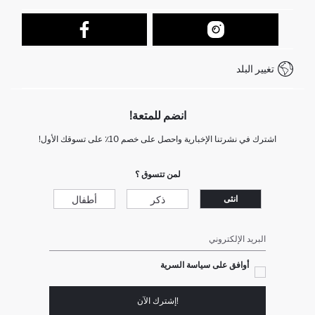
تتبع الشحنة
نموذج الاتصال
كيف يمكنك التسوق في ديفاكتو ؟
خدمة العملاء
كيف تدفع في ديفاكتو؟
WhatsApp +212 525 076 633
تغيير البلد
+212 525 076 633 خدمة العملاء
انضم للمتعة!
اشترك في نشرتنا الإخبارية واحصل على خصم 10٪ على تسوقك الأول!
لمن تتسوق ؟
ذكر
أطفال
انثى
البريد الإلكتروني
أوافق على سياسة السرية
!إشترك الآن