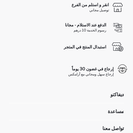
انقر و استلم من الفرع
توصيل مجاني
الدفع عند الاستلام - مجانا
رسوم الخدمة 10 درهم
استبدال المنتج في المتجر
إرجاع في غضون 30 يوماً
إرجاع سهل ومجاني مع أرامكس
ديفاكتو
مؤسسي
مساعدة
تعرف علينا
الموارد البشرية
أسئلة تم تكرارها مؤخراً
تواصل معنا
عمليات الارجاع و الاستبدال السهلة