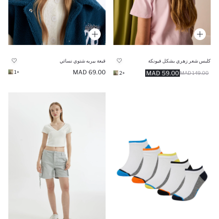
كلبس شعر زهري بشكل فيونكة
قبعة بيريه شتوي نسائي
69.00 MAD
+1
59.00 MAD
+2
149.00 MAD